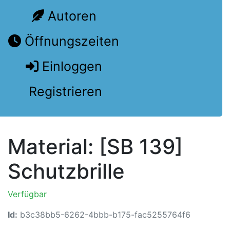
Autoren
Öffnungszeiten
Einloggen
Registrieren
Material: [SB 139]
Schutzbrille
Verfügbar
Id:
b3c38bb5-6262-4bbb-b175-fac5255764f6