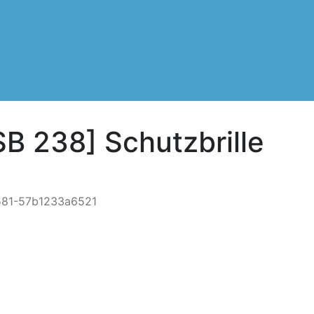
SB 238] Schutzbrille
581-57b1233a6521