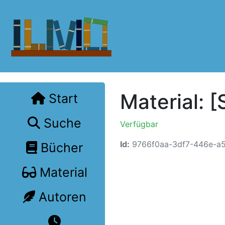
Material: [
Start
Suche
Verfügbar
Id:
9766f0aa-3df7-446e-a
Bücher
Material
Autoren