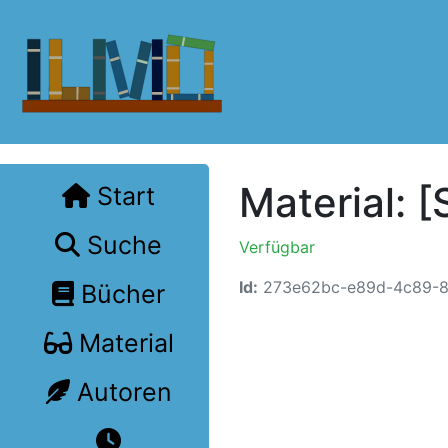
Material: [
Start
Suche
Verfügbar
Id:
273e62bc-e89d-4c89-
Bücher
Material
Autoren